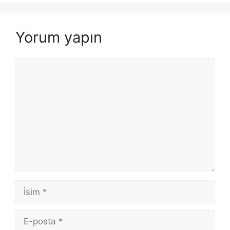
Yorum yapın
Yorum
İsim
E-
posta