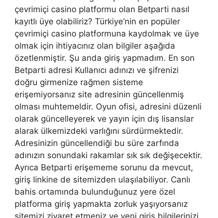
çevrimiçi casino platformu olan Betparti nasıl
kayıtlı üye olabiliriz? Türkiye’nin en popüler
çevrimiçi casino platformuna kaydolmak ve üye
olmak için ihtiyacınız olan bilgiler aşağıda
özetlenmiştir. Şu anda giriş yapmadım. En son
Betparti adresi Kullanıcı adınızı ve şifrenizi
doğru girmenize rağmen sisteme
erişemiyorsanız site adresinin güncellenmiş
olması muhtemeldir. Oyun ofisi, adresini düzenli
olarak güncelleyerek ve yayın için dış lisanslar
alarak ülkemizdeki varlığını sürdürmektedir.
Adresinizin güncellendiği bu süre zarfında
adınızın sonundaki rakamlar sık sık değişecektir.
Ayrıca Betparti erişememe sorunu da mevcut,
giriş linkine de sitemizden ulaşılabiliyor. Canlı
bahis ortamında bulunduğunuz yere özel
platforma giriş yapmakta zorluk yaşıyorsanız
sitemizi ziyaret etmeniz ve yeni giriş bilgilerinizi