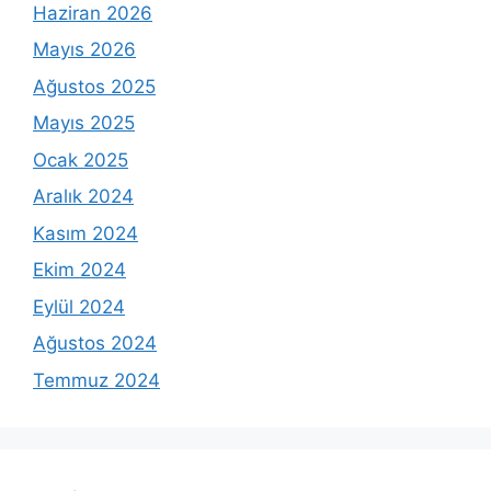
Haziran 2026
Mayıs 2026
Ağustos 2025
Mayıs 2025
Ocak 2025
Aralık 2024
Kasım 2024
Ekim 2024
Eylül 2024
Ağustos 2024
Temmuz 2024