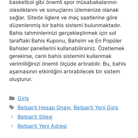
basketbol gibi önemli spor müsabakalarının
olasılıklarını ve sonuçlarını izlemenize olanak
sağlar. Sitede liglere ve maç saatlerine göre
düzenlenmiş bir bahis sistemi bulunmaktadır.
Bahis tahminlerinizi gerçekleştirmek için sol
taraftaki Bahis Kuponu, Bahsim ve En Popüler
Bahisler panellerini kullanabilirsiniz. Özetlemek
gerekirse, canlı bahis sistemini kullanmak
verimliliğinizi önemli ölçüde artırabilir. Bu, bahis
aşamasının etkinliğini artırabilecek bir sistem
oluşturur.
Kategoriler
Giriş
Etiketler
Betparti Hesap Onayı
,
Betparti Yeni Giriş
Betparti Sitesi
Betparti Yeni Adresi