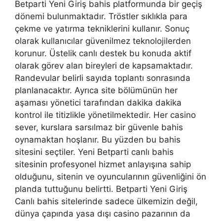
Betparti Yeni Giriş bahis platformunda bir geçiş
dönemi bulunmaktadır. Tröstler sıklıkla para
çekme ve yatırma tekniklerini kullanır. Sonuç
olarak kullanıcılar güvenilmez teknolojilerden
korunur. Üstelik canlı destek bu konuda aktif
olarak görev alan bireyleri de kapsamaktadır.
Randevular belirli sayıda toplantı sonrasında
planlanacaktır. Ayrıca site bölümünün her
aşaması yönetici tarafından dakika dakika
kontrol ile titizlikle yönetilmektedir. Her casino
sever, kurslara sarsılmaz bir güvenle bahis
oynamaktan hoşlanır. Bu yüzden bu bahis
sitesini seçtiler. Yeni Betparti canlı bahis
sitesinin profesyonel hizmet anlayışına sahip
olduğunu, sitenin ve oyuncularının güvenliğini ön
planda tuttuğunu belirtti. Betparti Yeni Giriş
Canlı bahis sitelerinde sadece ülkemizin değil,
dünya çapında yasa dışı casino pazarının da