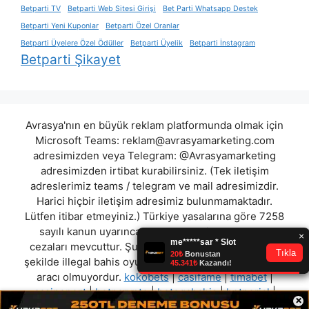
Betparti TV
Betparti Web Sitesi Girişi
Bet Parti Whatsapp Destek
Betparti Yeni Kuponlar
Betparti Özel Oranlar
Betparti Üyelere Özel Ödüller
Betparti Üyelik
Betparti İnstagram
Betparti Şikayet
Avrasya'nın en büyük reklam platformunda olmak için
Microsoft Teams:
reklam@avrasyamarketing.com
adresimizden veya Telegram: @Avrasyamarketing
adresimizden irtibat kurabilirsiniz. (Tek iletişim
adreslerimiz teams / telegram ve mail adresimizdir.
Harici hiçbir iletişim adresimiz bulunmamaktadır.
Lütfen itibar etmeyiniz.) Türkiye yasalarına göre 7258
sayılı kanun uyarınca yasa dışı bahis oynamanın
cezaları mevcuttur. Şu an bulunduğunuz site hiç bir
şekilde illegal bahis oyunları oynatmıyor ve oynamaya
aracı olmuyordur.
kokobets
|
casifame
|
timabet
|
casinoport
|
betncrypto
|
botegabahis
|
betperial
|
×
tlcasino
"