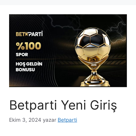
Betparti Yeni Giriş
Ekim 3, 2024
yazar
Betparti