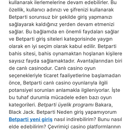
kullanarak ilerlemelerine devam edebilirler. Bu
özellik, kullanıcı adınızı ve şifrenizi kullanarak
Betparti sorunsuz bir şekilde giriş yapmanızı
sağlayarak kaldığınız yerden devam etmenizi
sağlar. Bu bağlamda en önemli faydaları sağlar
ve Betparti giriş siteleri kategorisinde yaygın
olarak en iyi seçim olarak kabul edilir. Betparti
bahis sitesi, bahis oynamaktan hoşlanan kişilere
sayısız fayda sağlamaktadır. Avantajlarından biri
de canlı casinodur. Canlı casino oyun
seçenekleriyle ticaret faaliyetlerine başlamadan
önce, Betparti canlı casino oyunlarıyla ilgili
potansiyel sorunları anlamakla ilgileniyorlar. İşte
bu tuhaf durumla mücadele eden bazı oyun
kategorileri.
Betparti üyelik programı
Bakara,
Black Jack. Betparti Neden giriş yapamıyorum
Betparti yeni giriş
nasıl indirebilirim? Bunu nasıl
elde edebilirim? Çevrimiçi casino platformlarının