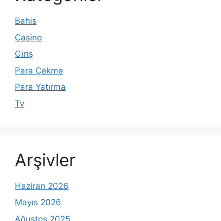
Bahis
Casino
Giriş
Para Çekme
Para Yatırma
Tv
Arşivler
Haziran 2026
Mayıs 2026
Ağustos 2025