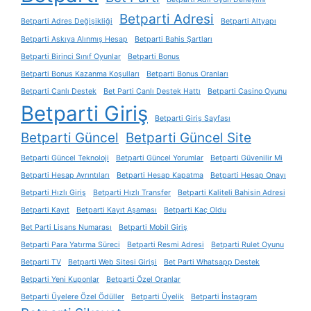
Betparti Adresi
Betparti Adres Değişikliği
Betparti Altyapı
Betparti Askıya Alınmış Hesap
Betparti Bahis Şartları
Betparti Birinci Sınıf Oyunlar
Betparti Bonus
Betparti Bonus Kazanma Koşulları
Betparti Bonus Oranları
Betparti Canlı Destek
Bet Parti Canlı Destek Hattı
Betparti Casino Oyunu
Betparti Giriş
Betparti Giriş Sayfası
Betparti Güncel
Betparti Güncel Site
Betparti Güncel Teknoloji
Betparti Güncel Yorumlar
Betparti Güvenilir Mi
Betparti Hesap Ayrıntıları
Betparti Hesap Kapatma
Betparti Hesap Onayı
Betparti Hızlı Giriş
Betparti Hızlı Transfer
Betparti Kaliteli Bahisin Adresi
Betparti Kayıt
Betparti Kayıt Aşaması
Betparti Kaç Oldu
Bet Parti Lisans Numarası
Betparti Mobil Giriş
Betparti Para Yatırma Süreci
Betparti Resmi Adresi
Betparti Rulet Oyunu
Betparti TV
Betparti Web Sitesi Girişi
Bet Parti Whatsapp Destek
Betparti Yeni Kuponlar
Betparti Özel Oranlar
Betparti Üyelere Özel Ödüller
Betparti Üyelik
Betparti İnstagram