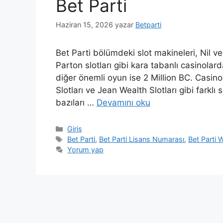
Bet Parti
Haziran 15, 2026
yazar
Betparti
Bet Parti bölümdeki slot makineleri, Nil vey
Parton slotları gibi kara tabanlı casinolar
diğer önemli oyun ise 2 Million BC. Casin
Slotları ve Jean Wealth Slotları gibi farklı
bazıları …
Devamını oku
Kategoriler
Giriş
Etiketler
Bet Parti
,
Bet Parti Lisans Numarası
,
Bet Parti
Yorum yap