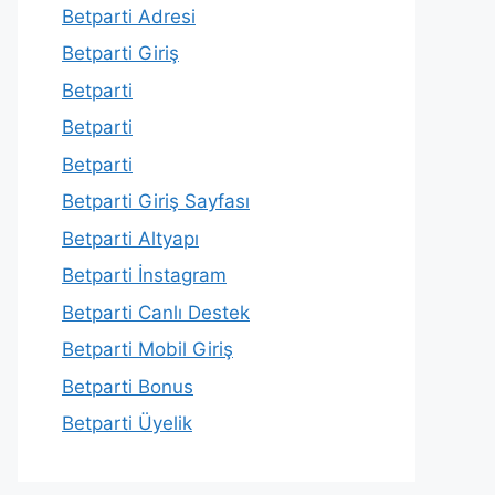
Betparti Adresi
Betparti Giriş
Betparti
Betparti
Betparti
Betparti Giriş Sayfası
Betparti Altyapı
Betparti İnstagram
Betparti Canlı Destek
Betparti Mobil Giriş
Betparti Bonus
Betparti Üyelik