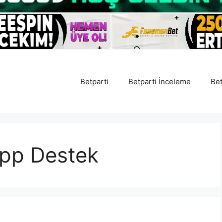
Betparti
Betparti İnceleme
Bet
app Destek