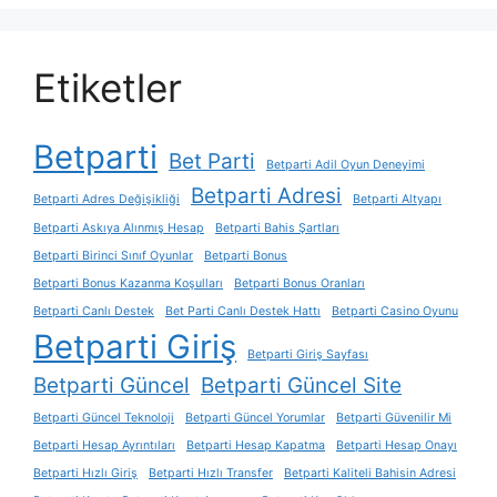
Etiketler
Betparti
Bet Parti
Betparti Adil Oyun Deneyimi
Betparti Adresi
Betparti Adres Değişikliği
Betparti Altyapı
Betparti Askıya Alınmış Hesap
Betparti Bahis Şartları
Betparti Birinci Sınıf Oyunlar
Betparti Bonus
Betparti Bonus Kazanma Koşulları
Betparti Bonus Oranları
Betparti Canlı Destek
Bet Parti Canlı Destek Hattı
Betparti Casino Oyunu
Betparti Giriş
Betparti Giriş Sayfası
Betparti Güncel
Betparti Güncel Site
Betparti Güncel Teknoloji
Betparti Güncel Yorumlar
Betparti Güvenilir Mi
Betparti Hesap Ayrıntıları
Betparti Hesap Kapatma
Betparti Hesap Onayı
Betparti Hızlı Giriş
Betparti Hızlı Transfer
Betparti Kaliteli Bahisin Adresi