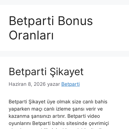
Betparti Bonus
Oranları
Betparti Şikayet
Haziran 8, 2026
yazar
Betparti
Betparti Şikayet üye olmak size canlı bahis
yaparken maçı canlı izleme şansı verir ve
kazanma şansınızı artırır. Betparti video
oyunlarını Betparti bahis sitesinde çevrimiçi