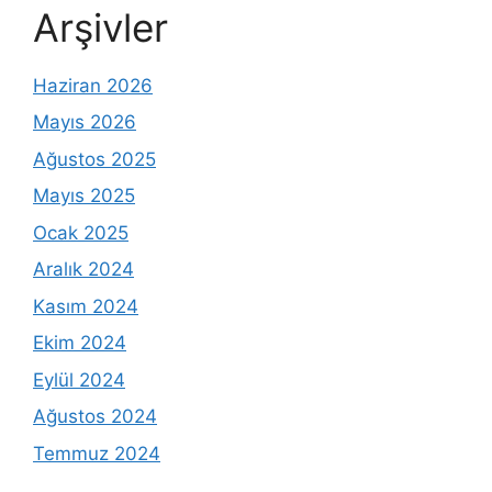
Arşivler
Haziran 2026
Mayıs 2026
Ağustos 2025
Mayıs 2025
Ocak 2025
Aralık 2024
Kasım 2024
Ekim 2024
Eylül 2024
Ağustos 2024
Temmuz 2024