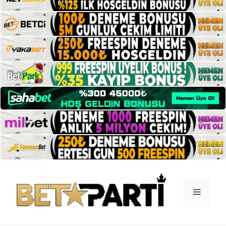
İçeriğe
atla
Menü