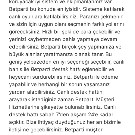
koruyacak iyi sistem ve ekipmanlarımız var.
Betparti bu konuda en iyisidir. Sisteme katılarak
canlı oyunlara katılabilirsiniz. Paranızı çekmenin
ve sizin için uygun olanı seçmenin farklı yollarını
göreceksiniz. Hızlı bir şekilde para çekebilir ve
yerinizi kaybetmeden bahis yapmaya devam
edebilirsiniz. Betparti birçok şey yapmanıza ve
büyük alanlar yaratmanıza olanak tanır. Bu
geniş yelpazeden en iyi seçeneği seçebilir, canlı
bahis ile
Betparti destek hattı
eğlenebilir ve
heyecanı sürdürebilirsiniz. Betparti ile ödeme
yapabilir ve herhangi bir sorun yaşarsanız
yardım alabilirsiniz. Canlı destek hattını
arayarak istediğiniz zaman Betparti Müşteri
Hizmetlerine şikayette bulunabilirsiniz. Canlı
destek hattı sabah 7’den akşam 24’e kadar
açıktır. Bize ihtiyaç duyduğunuz her an bizimle
iletişime geçebilirsiniz. Betparti müşteri