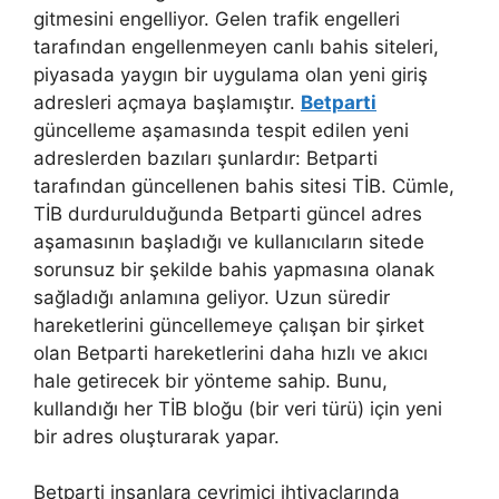
gitmesini engelliyor. Gelen trafik engelleri
tarafından engellenmeyen canlı bahis siteleri,
piyasada yaygın bir uygulama olan yeni giriş
adresleri açmaya başlamıştır.
Betparti
güncelleme aşamasında tespit edilen yeni
adreslerden bazıları şunlardır: Betparti
tarafından güncellenen bahis sitesi TİB. Cümle,
TİB durdurulduğunda Betparti güncel adres
aşamasının başladığı ve kullanıcıların sitede
sorunsuz bir şekilde bahis yapmasına olanak
sağladığı anlamına geliyor. Uzun süredir
hareketlerini güncellemeye çalışan bir şirket
olan Betparti hareketlerini daha hızlı ve akıcı
hale getirecek bir yönteme sahip. Bunu,
kullandığı her TİB bloğu (bir veri türü) için yeni
bir adres oluşturarak yapar.
Betparti insanlara çevrimiçi ihtiyaçlarında