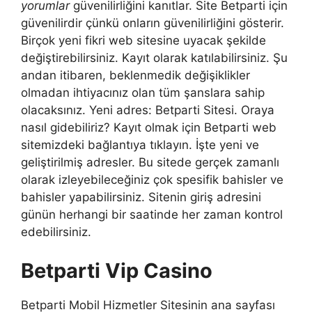
yorumlar
güvenilirliğini kanıtlar. Site Betparti için
güvenilirdir çünkü onların güvenilirliğini gösterir.
Birçok yeni fikri web sitesine uyacak şekilde
değiştirebilirsiniz. Kayıt olarak katılabilirsiniz. Şu
andan itibaren, beklenmedik değişiklikler
olmadan ihtiyacınız olan tüm şanslara sahip
olacaksınız. Yeni adres: Betparti Sitesi. Oraya
nasıl gidebiliriz? Kayıt olmak için Betparti web
sitemizdeki bağlantıya tıklayın. İşte yeni ve
geliştirilmiş adresler. Bu sitede gerçek zamanlı
olarak izleyebileceğiniz çok spesifik bahisler ve
bahisler yapabilirsiniz. Sitenin giriş adresini
günün herhangi bir saatinde her zaman kontrol
edebilirsiniz.
Betparti Vip Casino
Betparti Mobil Hizmetler Sitesinin ana sayfası