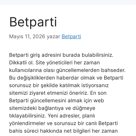
Betparti
Mayıs 11, 2026
yazar
Betparti
Betparti giriş adresini burada bulabilirsiniz.
Dikkatli ol. Site yöneticileri her zaman
kullanıcılarına olası güncellemelerden bahseder.
Bu değişikliklerden haberdar olmak ve Betparti
sorunsuz bir şekilde katılmak istiyorsanız
sitemizi ziyaret etmenizi öneririz. En son
Betparti güncellemesini almak için web
sitemizdeki bağlantıya ve düğmeye
tıklayabilirsiniz. Yeni adresler, planlı
yönlendirmeler ve sorunsuz bir canlı Betparti
bahis süreci hakkında net bilgileri her zaman