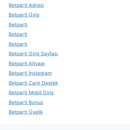
Betparti Adresi
Betparti Giriş
Betparti
Betparti
Betparti
Betparti Giriş Sayfası
Betparti Altyapı
Betparti İnstagram
Betparti Canlı Destek
Betparti Mobil Giriş
Betparti Bonus
Betparti Üyelik