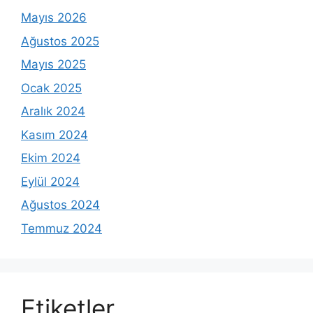
Mayıs 2026
Ağustos 2025
Mayıs 2025
Ocak 2025
Aralık 2024
Kasım 2024
Ekim 2024
Eylül 2024
Ağustos 2024
Temmuz 2024
Etiketler