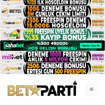
İçeriğe
atla
Menü