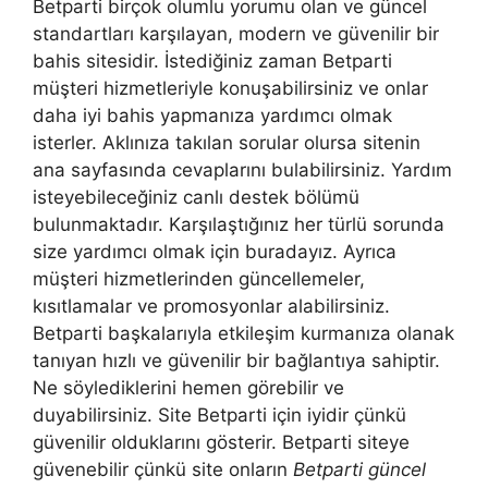
Betparti birçok olumlu yorumu olan ve güncel
standartları karşılayan, modern ve güvenilir bir
bahis sitesidir. İstediğiniz zaman Betparti
müşteri hizmetleriyle konuşabilirsiniz ve onlar
daha iyi bahis yapmanıza yardımcı olmak
isterler. Aklınıza takılan sorular olursa sitenin
ana sayfasında cevaplarını bulabilirsiniz. Yardım
isteyebileceğiniz canlı destek bölümü
bulunmaktadır. Karşılaştığınız her türlü sorunda
size yardımcı olmak için buradayız. Ayrıca
müşteri hizmetlerinden güncellemeler,
kısıtlamalar ve promosyonlar alabilirsiniz.
Betparti başkalarıyla etkileşim kurmanıza olanak
tanıyan hızlı ve güvenilir bir bağlantıya sahiptir.
Ne söylediklerini hemen görebilir ve
duyabilirsiniz. Site Betparti için iyidir çünkü
güvenilir olduklarını gösterir. Betparti siteye
güvenebilir çünkü site onların
Betparti güncel