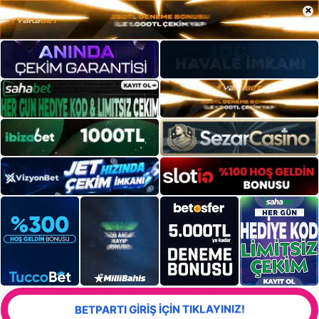
×
BETPARTI GİRİŞ İÇİN TIKLAYINIZ!