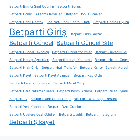
Betparti Birinci Sınıf Oyunlar
Betparti Bonus
Betparti Bonus Kazanma Koşulları
Betparti Bonus Oranları
Betparti Canlı Destek
Bet Parti Canlı Destek Hattı
Betparti Casino Oyunu
Betparti Giriş
Betparti Giriş Sayfası
Betparti Güncel
Betparti Güncel Site
Betparti Güncel Teknoloji
Betparti Güncel Yorumlar
Betparti Güvenilir Mi
Betparti Hesap Ayrıntıları
Betparti Hesap Kapatma
Betparti Hesap Onayı
Betparti Hızlı Giriş
Betparti Hızlı Transfer
Betparti Kaliteli Bahisin Adresi
Betparti Kayıt
Betparti Kayıt Aşaması
Betparti Kaç Oldu
Bet Parti Lisans Numarası
Betparti Mobil Giriş
Betparti Para Yatırma Süreci
Betparti Resmi Adresi
Betparti Rulet Oyunu
Betparti TV
Betparti Web Sitesi Girişi
Bet Parti Whatsapp Destek
Betparti Yeni Kuponlar
Betparti Özel Oranlar
Betparti Üyelere Özel Ödüller
Betparti Üyelik
Betparti İnstagram
Betparti Şikayet