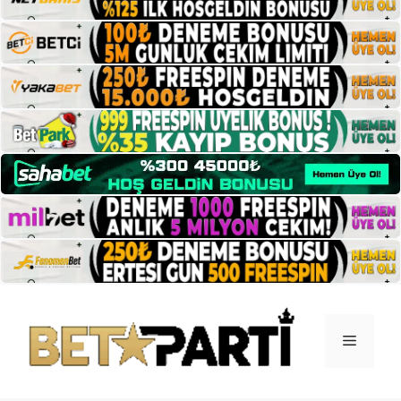
İçeriğe
atla
Menü