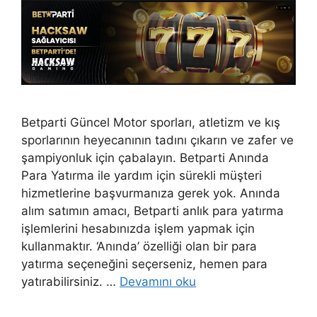
Betparti Güncel Motor sporları, atletizm ve kış
sporlarının heyecanının tadını çıkarın ve zafer ve
şampiyonluk için çabalayın. Betparti Anında
Para Yatırma ile yardım için sürekli müşteri
hizmetlerine başvurmanıza gerek yok. Anında
alım satımın amacı, Betparti anlık para yatırma
işlemlerini hesabınızda işlem yapmak için
kullanmaktır. ‘Anında’ özelliği olan bir para
yatırma seçeneğini seçerseniz, hemen para
yatırabilirsiniz. …
Devamını oku