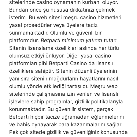
sitelerinde casino oynamanın kurbanı oluyor.
Bundan önce şu hususa dikkatinizi çekmek
isterim. Bu web sitesi meşru casino hizmetleri,
yasal prosedürler veya üyelere taciz
sunmamaktadır. Olumlu ve güvenli bir
platformdur.
Betparti minimum yatırım tutarı
Sitenin lisanslama özellikleri aslında her türlü
olumsuz etkiyi önlüyor. Diğer yasal casino
platformları gibi Betparti Casino da lisanslı
özelliklere sahiptir. Sitenin düzenli üyelerinin
yanı sıra sitenin mağdurların hayatlarını nasıl
olumlu yönde etkilediği tartışıldı. Meşru web
sitelerinde çalışmasına izin verilen ve lisanslı
işlevlere sahip programlar, gizlilik politikalarıyla
korunmaktadır. Bu güvenilir sistem, gerçek
Betparti hiçbir tacize uğramadan eğlenmelerini
ve bahis oynayarak para kazanmalarını sağlar.
Pek çok sitede gizlilik ve güvenliğiniz konusunda