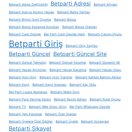
Betparti Adresi
Betparti Adres Değişikliği
Betparti Altyapı
Betparti Askıya Alınmış Hesap
Betparti Bahis Şartları
Betparti Birinci Sınıf Oyunlar
Betparti Bonus
Betparti Bonus Kazanma Koşulları
Betparti Bonus Oranları
Betparti Canlı Destek
Bet Parti Canlı Destek Hattı
Betparti Casino Oyunu
Betparti Giriş
Betparti Giriş Sayfası
Betparti Güncel
Betparti Güncel Site
Betparti Güncel Teknoloji
Betparti Güncel Yorumlar
Betparti Güvenilir Mi
Betparti Hesap Ayrıntıları
Betparti Hesap Kapatma
Betparti Hesap Onayı
Betparti Hızlı Giriş
Betparti Hızlı Transfer
Betparti Kaliteli Bahisin Adresi
Betparti Kayıt
Betparti Kayıt Aşaması
Betparti Kaç Oldu
Bet Parti Lisans Numarası
Betparti Mobil Giriş
Betparti Para Yatırma Süreci
Betparti Resmi Adresi
Betparti Rulet Oyunu
Betparti TV
Betparti Web Sitesi Girişi
Bet Parti Whatsapp Destek
Betparti Yeni Kuponlar
Betparti Özel Oranlar
Betparti Üyelere Özel Ödüller
Betparti Üyelik
Betparti İnstagram
Betparti Şikayet