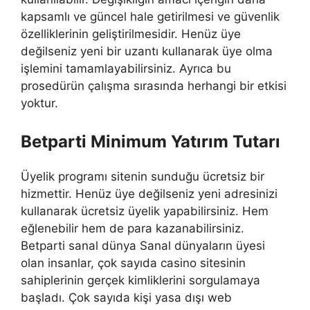
kapsamlı ve güncel hale getirilmesi ve güvenlik
özelliklerinin geliştirilmesidir. Henüz üye
değilseniz yeni bir uzantı kullanarak üye olma
işlemini tamamlayabilirsiniz. Ayrıca bu
prosedürün çalışma sırasında herhangi bir etkisi
yoktur.
Betparti Minimum Yatırım Tutarı
Üyelik programı sitenin sunduğu ücretsiz bir
hizmettir. Henüz üye değilseniz yeni adresinizi
kullanarak ücretsiz üyelik yapabilirsiniz. Hem
eğlenebilir hem de para kazanabilirsiniz.
Betparti sanal dünya Sanal dünyaların üyesi
olan insanlar, çok sayıda casino sitesinin
sahiplerinin gerçek kimliklerini sorgulamaya
başladı. Çok sayıda kişi yasa dışı web