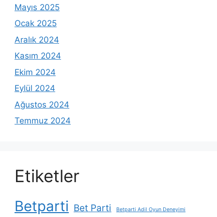
Mayıs 2025
Ocak 2025
Aralık 2024
Kasım 2024
Ekim 2024
Eylül 2024
Ağustos 2024
Temmuz 2024
Etiketler
Betparti
Bet Parti
Betparti Adil Oyun Deneyimi