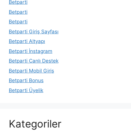
Betparti
Betparti
Betparti
Betparti Giriş Sayfası
Betparti Altyapı
Betparti İnstagram
Betparti Canlı Destek
Betparti Mobil Giriş
Betparti Bonus
Betparti Üyelik
Kategoriler