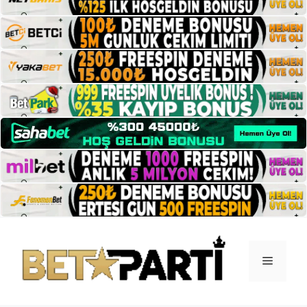
İçeriğe
atla
Menü