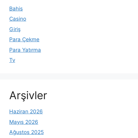
Bahis
Casino
Giriş
Para Çekme
Para Yatırma
Tv
Arşivler
Haziran 2026
Mayıs 2026
Ağustos 2025