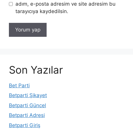
adım, e-posta adresim ve site adresim bu
tarayıcıya kaydedilsin.
Son Yazılar
Bet Parti
Betparti Şikayet
Betparti Güncel
Betparti Adresi
Betparti Giriş