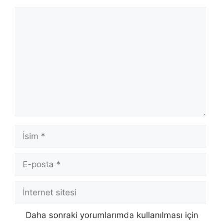
Yorum
İsim
E-
posta
İnternet
sitesi
Daha sonraki yorumlarımda kullanılması için